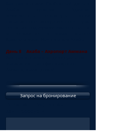
Завтрак в отеле. Свободный день в
Акабе, купание. Удачная
возможность отдохнуть после
насыщенного экскурсионного тура,
погреться под лучами южного солнца
и понежиться в водах теплого
Красного моря. Ночь в отеле Акабы.
День 8 Акаба – Аэропорт Аммана
Завтрак в отеле и индивидуальное
выселение. Трансфер в аэропорт
Аммана, вылет домой.
Иордания
Запрос на бронирование
Вчера
и
Возможно Вас так же
Сегодня
:-
заинтересует
08
Дней
07