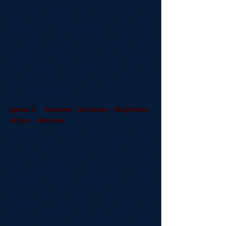
Римского владычества , входящий в
союз греко-римских городов
Декаполиса (театры, храмы, фонтаны,
ипподром, храмы Зевса, Артемиды).
Поездка в Аджлун – известный своим
Замком, возведенным в эпоху
Средневековья в честь победы над
крестоносцами. Возвращение в отель
Аммана на ночь.
День 3 Амман - Бетани - Мёртвое
море - Амман
Завтрак в отеле. Экскурсия в Бетани -
долину реки Иордан - священное
место всех религиозных паломников,
именно здесь на берегу священной
реки состоялось Крещение Иисуса
Христа Иоанном Предтечей, где он
жил и проповедовал. Здесь же Илья
Пророк был живым вознесен на
Небо. Возможность искупаться в
реке. Переезд к Мертвому морю,