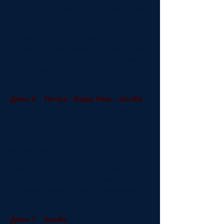
величие древних набатейцев.
Многочисленные храмы и
усыпальницы великих правителей,
высеченные в розовых скалах,
поражают воображение, меняя свой
цвет в зависимости от времени
суток. Возвращение в отель, ночь в
отеле Петры.
День 6 Петра - Вади Рам – Акаба
Завтрак в отеле и индивидуальное
выселение. Переезд в Вади Рам –
Лунную Долину. Вади Рам –
крупнейший и наиболее
захватывающий пустынный
ландшафт Аравии. Сафари на
джипах. Остановка у бедуинов.
После тура в пустыне переезд в Акабу
на берег Красного моря. Размещение
в отеле Акабы на ночь.
День 7 Акаба