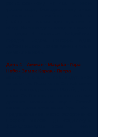
расположенному на 400 м ниже
уровня моря, благодаря чему имеет
уникальные лечебные свойства
(свободное время для купания и
обед). Именно здесь когда-то шумели
и цвели 5 памятных библейских
городов: Содом, Гоморра, Адма,
Зебоим и Зоар. Возвращение в отель
Аммана на ночь.
День 4 Амман - Мадаба - Гора
Небо - Замок Карак - Петра
Завтрак в отеле и индивидуальное
выселение. Поездка по Святой земле
на юг в «город мозаик» Мадабу , где в
храме Св. Георгия расположена самая
древняя мозаичная карта Святой
земли. Далее посещение Горы Небо -
предполагаемое место захоронения
Пророка Моисея, где воздвигнуты
францисканцами храм в честь
святого с великолепными мозаиками