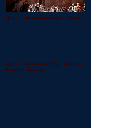
День 1 Амман Аэропорт – Амман
Прибытие в аэропорт города Амман,
прохождение иммиграционных
формальностей и встреча с
представителем компании Golden
Gate Tours & Travel. Трансфер в отель
Аммана, регистрация и заселение.
День 2 Амман
Тур - Джераш -
Сити
Аджлун - Амман
Завтрак в отеле. Обзорная экскурсия
по «Белому городу» Амману - Вы
увидите Цитадель, храм Геркулеса,
древнеримский амфитеатр, дворец
Умейядов (потрясающее
произведение архитектуры,
украшенное роскошной каменной
резьбой, с огромным приемным
залом). Переезд в Джераш – наиболее
сохранившийся город эпохи