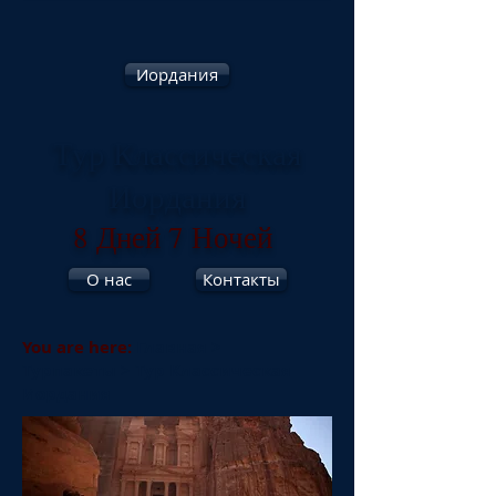
Иордания
Тур Классическая
Иордания
8 Дней 7 Ночей
О нас
Контакты
You are here:
Главная
>
Турпакеты
>
Тур Классическая
Иордания