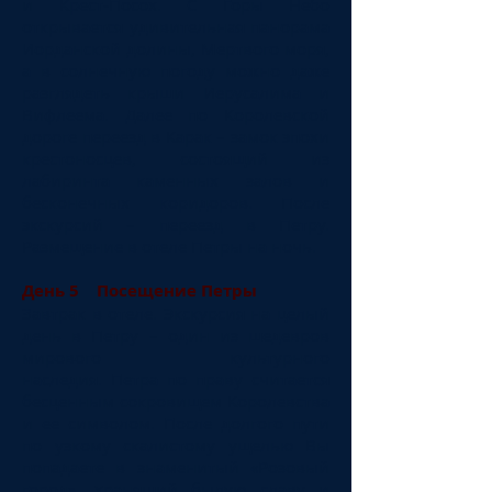
и Крест-Посох. С Горы Небо
открывается удивительная панорама
Иорданской долины, Мертвого моря,
а в солнечную погоду можно даже
разглядеть крыши Иерусалима и
Вифлеема. Далее по Королевской
дороге переезд в Карак – замок эпохи
крестоносцев, состоящий из
лабиринта каменных залов и
бесконечных коридоров. После
экскурсий – переезд в Петру.
Размещение в отеле Петры на ночь.
День 5 Посещение Петры
Завтрак в отеле. Экскурсия на целый
день в Петру – один из шедевров
мирового культурного
наследия. Петра по праву считается
бесценным сокровищем Королевства
и ее символом. После долгого пути
по узкому скалистому ущелью Вы
попадаете в знаменитый «Розовый
город», хранящий былую славу и