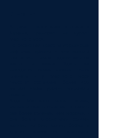
Описание
:-
Встреча с водителем в отеле в
Аммане, трансферт на Курорт
Мертвого моря.
Потрясающей красоты Иорданская
рифтовая долина - вне всякого
сомнения, самое удивительное
место на земле. Здесь же
находится самая низкая точка
планеты - у Мертвого моря
"высота" составляет более 400
метров ниже уровня мирового
океана.
Вода Мертвого моря теплая,
мягкая и очень соленая - в десять
раз более соленая, чем морская, -
она богата хлористыми солями
магния, натрия, калия, брома и
других элементов. Благодаря
необычайным свойствам воды