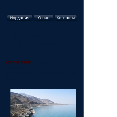
Иордания
О нас
Контакты
Индивидуальный
тур из Аммана на
Мёртвое море
You are here:
Главная
>
Однодневные туры
>
Индивидуальный тур
на Мёртвое
море