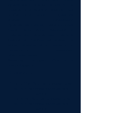
купающиеся всегда остаются на
поверхности. Все эти невероятные
особенности моря с древних
времен привлекали
путешественников, среди которых
были царь Ирод Великий и
прекрасная египетская царица
Клеопатра. Свободное время на
море, возможность плавать и
насладится грязевыми
обёртываниями.
Вечером трансфер обратно в
отель Аммана.
Стоимость
:-
1 Гость 119 USD, Цены указаны за
одного человека включая все
налоги
2 Гостя 79 USD, Цены указаны за
одного человека включая все
налоги